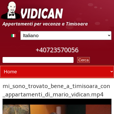
Salta
al
contenuto
A
Appartamenti per vacanza a Timisoara
principale
l
l
+40723570056
o
C
g
F
e
r
o
g
c
r
a
i
m
mi_sono_trovato_bene_a_timisoara_con
d
o
_appartamenti_di_mario_vidican.mp4
i
T
r
i
i