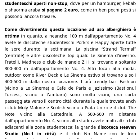
studenteschi aperti non-stop
, dove per un hamburger, kebab
o shaorma araba
si pagano 2 euro
, come in ben pochi posti si
possono ancora trovare.
Come divertimento questa locazione ad uso alberghiero è
ottima
in quanto, a neanche 100 m dall’appartamento No. 4
avete le discoteche studenteschi Porki’s e Happy aperte tutte
le sere durante la settimana. La piscina “Strand Termal”
(centrale) e altre discoteche top quali: Le Sinema d'inverno,
Fratelli, Madness e club de manele ZHH si trovano a soltanto
300-400 m dall’appartamento No. 4. Altri locali alla moda,
outdoor come River Deck e Le Sinema estivo si trovano a soli
400-500 m dalla nostra locazione. I più trendy bar: Fashion
(vicino a Le Sinema) e Cafe de Paris e Jazissimo (Bastionul
Turcesc, vicino a Zambara) sono molto vicini, una corta
passeggiata verso il centro città durante la quale trovate anch
i club Moly Malone e Scotish vicino a Piata Unirii e il club The
Note vicino alla Cattedrale. A 500-600 m distante
dall’appartamento No. 4, vicino allo stadio avete molti altri club
adiacenti alla zona studentesca: la grande
discoteca Heaven
Studio (No.1 in città)
e il club No Name con le loro