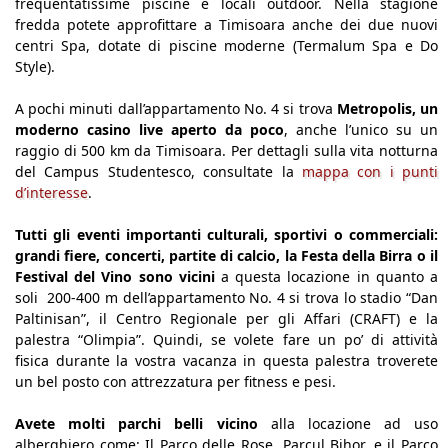
frequentatissime piscine e locali outdoor. Nella stagione
fredda potete approfittare a Timisoara anche dei due nuovi
centri Spa, dotate di piscine moderne (Termalum Spa e Do
Style).
A pochi minuti dall’appartamento No. 4 si trova
Metropolis, un
moderno casino live aperto da poco
, anche l’unico su un
raggio di 500 km da Timisoara. Per dettagli sulla vita notturna
del Campus Studentesco, consultate la
mappa con i punti
d’interesse
.
Tutti gli eventi importanti culturali, sportivi o commerciali:
grandi fiere, concerti, partite di calcio, la Festa della Birra o il
Festival del Vino sono vicini
a questa locazione in quanto a
soli 200-400 m dell’appartamento No. 4 si trova lo stadio “Dan
Paltinisan”, il Centro Regionale per gli Affari (CRAFT) e la
palestra “Olimpia”. Quindi, se volete fare un po’ di attività
fisica durante la vostra vacanza in questa palestra troverete
un bel posto con attrezzatura per fitness e pesi.
Avete molti parchi belli vicino
alla locazione ad uso
alberghiero come: Il Parco delle Rose, Parcul Bihor, e il Parco