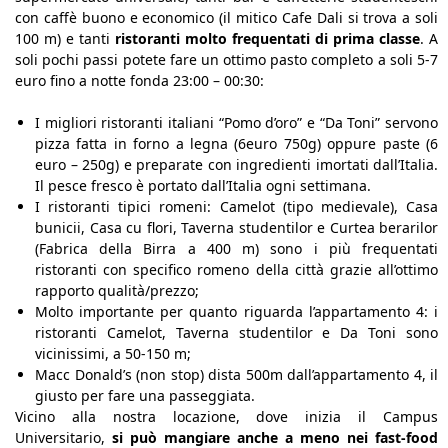
con caffè buono e economico (il mitico Cafe Dali si trova a soli
100 m) e tanti
ristoranti molto frequentati di prima classe
. A
soli pochi passi potete fare un ottimo pasto completo a soli 5-7
euro fino a notte fonda 23:00 – 00:30:
I migliori ristoranti italiani “Pomo d’oro” e “Da Toni” servono
pizza fatta in forno a legna (6euro 750g) oppure paste (6
euro – 250g) e preparate con ingredienti imortati dall’Italia.
Il pesce fresco è portato dall’Italia ogni settimana.
I ristoranti tipici romeni: Camelot (
tipo
medievale)
, Casa
bunicii, Casa cu flori, Taverna studentilor e Curtea berarilor
(Fabrica della Birra a 400 m) sono i più frequentati
ristoranti con specifico romeno della città grazie all’ottimo
rapporto qualità/prezzo;
Molto importante per quanto riguarda l’appartamento 4: i
ristoranti Camelot, Taverna studentilor e Da Toni sono
vicinissimi, a 50-150 m;
Macc Donald’s (non stop) dista 500m dall’appartamento 4, il
giusto per fare una passeggiata.
Vicino alla nostra locazione, dove inizia il Campus
Universitario,
si può mangiare anche a meno nei fast-food