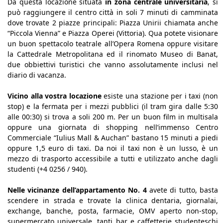
Da questa locazione situata
in zona centrale universitaria
, si
può raggiungere il centro città in soli 7 minuti di camminata
dove trovate 2 piazze principali: Piazza Unirii chiamata anche
“Piccola Vienna” e Piazza Operei (Vittoria). Qua potete visionare
un buon spettacolo teatrale all’Opera Romena oppure visitare
la Cattedrale Metropolitana ed il rinomato Museo di Banat,
due obbiettivi turistici che vanno assolutamente inclusi nel
diario di vacanza.
Vicino alla vostra locazione
esiste una stazione per i taxi (non
stop) e la fermata per i mezzi pubblici (il tram gira dalle 5:30
alle 00:30) si trova a soli 200 m. Per un buon film in multisala
oppure una giornata di shopping nell’immenso Centro
Commerciale “Iulius Mall & Auchan” bastano 15 minuti a piedi
oppure 1,5 euro di taxi. Da noi il taxi non è un lusso, è un
mezzo di trasporto accessibile a tutti e utilizzato anche dagli
studenti (+4 0256 / 940).
Nelle vicinanze dell’appartamento No. 4
avete di tutto, basta
scendere in strada e trovate la clinica dentaria, giornalai,
exchange, banche, posta, farmacie, OMV aperto non-stop,
supermercato universale, tanti bar e caffetterie studenteschi