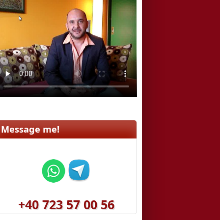
e
c
h
e
r
c
h
e
Message me!
+40 723 57 00 56