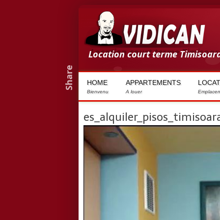
H
Location court terme Timisoar
Share
é
HOME
APPARTEMENTS
LOCAT
b
Bienvenu
A louer
Emplacem
e
es_alquiler_pisos_timisoa
r
g
e
m
e