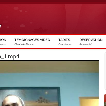
Aller
au
contenu
principal
a
ION
TEMOIGNAGES VIDEO
TARIFS
RESERVATION
ents
Clients de France
Court terme
Reserve ici!
ra_1.mp4